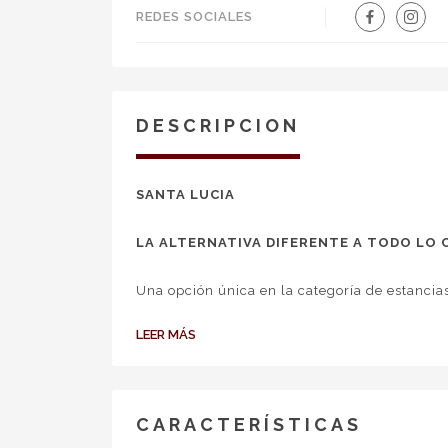
REDES SOCIALES
DESCRIPCION
SANTA LUCIA
LA ALTERNATIVA DIFERENTE A TODO LO 
Una opción única en la categoría de estancias
LEER MÁS
QUE HACEMOS
Realizamos eventos corporativos de todo
jornadas de capacitación e integración.
CARACTERÍSTICAS