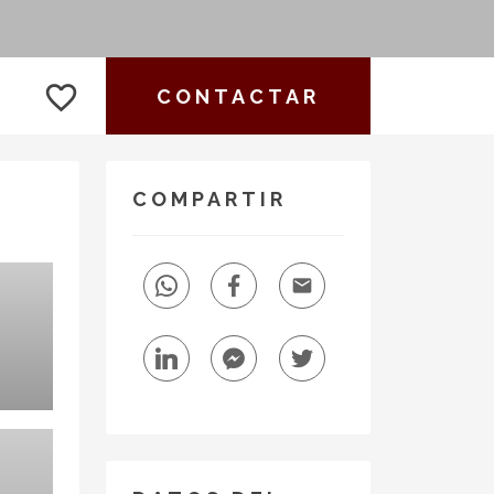
favorite_border
CONTACTAR
COMPARTIR
email