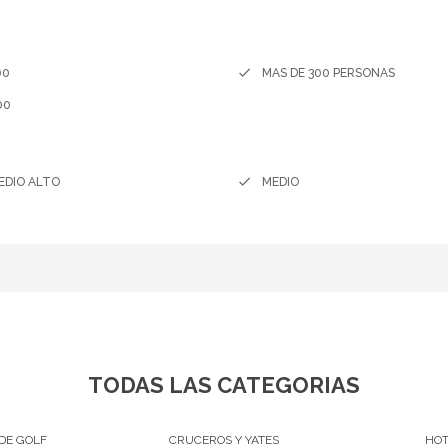
ZA DEL CAMPO CON LA COMODIDAD DE MODERNAS INSTALACIO
done
00
MAS DE 300 PERSONAS
00
done
EDIO ALTO
MEDIO
TODAS LAS CATEGORIAS
DE GOLF
CRUCEROS Y YATES
HOT