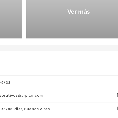
Ver más
-9733
co
orativos@arpilar.com
co
 B6708 Pilar, Buenos Aires