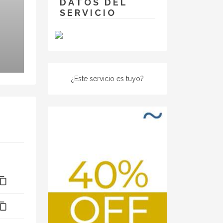
DATOS DEL
SERVICIO
¿Este servicio es tuyo?
ntent_copy
ntent_copy