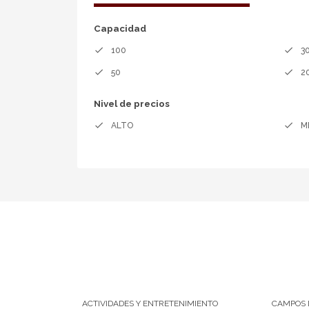
NUESTRO ESPACIO FUSIONA LA NATURALE
Capacidad
done
done
100
3
done
done
50
2
Nivel de precios
done
done
ALTO
M
ACTIVIDADES Y ENTRETENIMIENTO
CAMPOS 