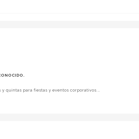
CONOCIDO.
 y quintas para fiestas y eventos corporativos.
 tipo: reuniones para grandes empresas y Pymes, Familia 