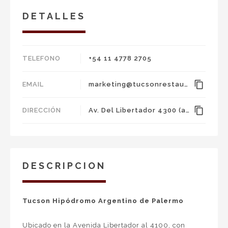
DETALLES
TELEFONO
+54 11 4778 2705
content_copy
EMAIL
marketing@tucsonrestaurante.com
content_copy
DIRECCIÓN
Av. Del Libertador 4300 (acceso por Tribuna Nueva), Buenos Aires.
DESCRIPCION
Tucson Hipódromo Argentino de Palermo
Ubicado en la Avenida Libertador al 4100, con