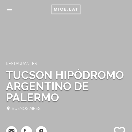
menu
RESTAURANTES
TUCSON HIPÓDROMO
ARGENTINO DE
PALERMO
place
BUENOS AIRES
favorite_border
email
phone
place