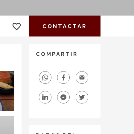
favorite_border
CONTACTAR
COMPARTIR
email