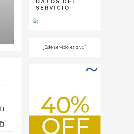
DATOS DEL
SERVICIO
¿Este servicio es tuyo?
ntent_copy
ntent_copy