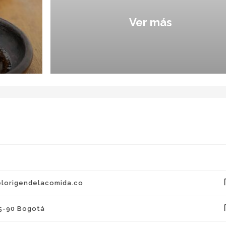
Ver más
co
lorigendelacomida.co
co
 5-90 Bogotá