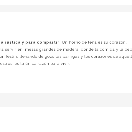
a rústica y para compartir
. Un horno de leña es su corazón.
ara servir en mesas grandes de madera, donde la comida y la be
un festín, llenando de gozo las barrigas y los corazones de aquel
stros, es la única razón para vivir.
 En la comida que sabe y que se hace con amor y curiosidad. En e
te en un nombre y en un amigo y en que los amigos son iguales en
mata mochilero. Que el primero que llega es el que se sienta, ve
ea un travestido.