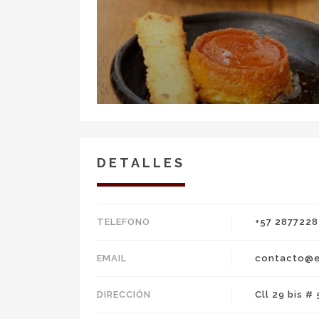
DETALLES
TELEFONO
+57 2877228
EMAIL
contacto@e
DIRECCIÓN
Cll 29 bis #