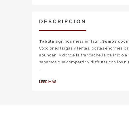
DESCRIPCION
Tábula
significa mesa en latín.
Somos cocin
Cocciones largas y lentas, postas enormes p
abundan, y donde la francachella da inicio a 
sabemos que compartir y disfrutar con los nue
Creemos en lo simple, en la comida sin afán.
LEER MÁS
cliente que deja de ser cliente y se convier
de las diferencias. Creemos que ministro no 
traje o tenga un tatuaje, esté bien vestido o s