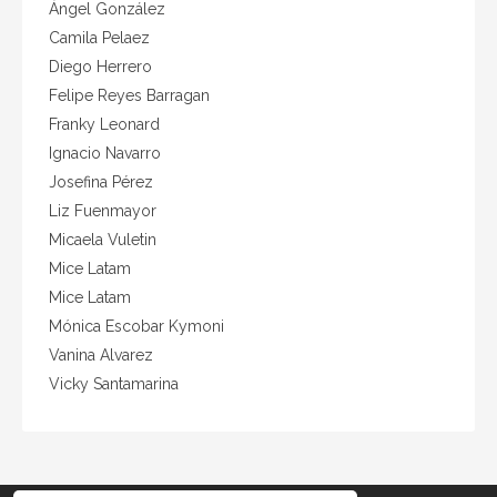
Agencia de Viajes
Ángel González
Agencias de Eventos
Camila Pelaez
Agencias de viajes
Diego Herrero
Ágora Bogotá
Felipe Reyes Barragan
Ahorro enegético
Franky Leonard
AHT
Ignacio Navarro
AIPC
Josefina Pérez
airbnb
Liz Fuenmayor
Aldana Paez
Micaela Vuletin
Alianzas
Mice Latam
All inclusive
Mice Latam
ALN
Alojamiento
Mónica Escobar Kymoni
Alojamientos
Vanina Alvarez
alquiler
Vicky Santamarina
ALTA
Wedcompany
Amadeus España
América
america latina