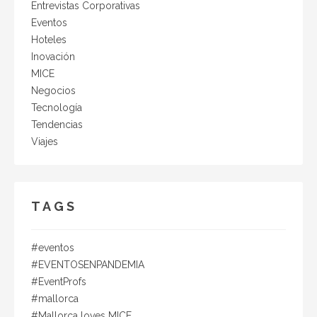
Mendoza se encuentra ubicada en Maschwitz, a
Entrevistas Corporativas
pocos metros de la autopista, contando con un
Eventos
excelente acceso donde los huéspedes podrán
Hoteles
disfrutar de la naturaleza sin necesidad de conducir
Inovación
más de 40 minutos de la Ciudad.El predio también
MICE
cuenta con 5 salones de eventos y un auditorio con
Negocios
capacidad para 220 personas.Las 16 hectáreas que
Tecnología
comprenden el total del espacio son, en su mayoría,
Tendencias
áreas verdes que nuestros huéspedes podrán
disfrutar.La Posada ofrece servicio de desayuno buffet,
Viajes
piscina, conexión wi fi y amplio espacio para
estacionamiento.reservas@posadamendoza.comcel:
1150509700Autores:Diego Herrero / CEO de Arpilar
eventos sociales y corporativos.Soledad Aquilano /
TAGS
Gerente General de Arpilar eventos corporativos.
#eventos
#EVENTOSENPANDEMIA
#EventProfs
#mallorca
#Mallorca loves MICE