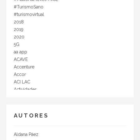
#TurismoSano
#turismovirtual
2018
2019
2020
5G
aa app
ACAVE
Accenture
Accor
ACI LAC
Actividades
actualidad
acuerdo de colaboración
aerolineas
AUTORES
Aeropuerto Munich
AEVEA
AFIDA
Aldana Páez