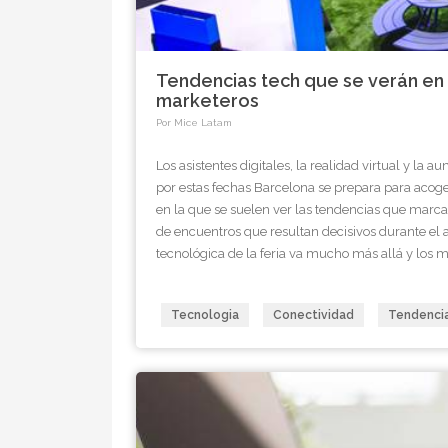
Tendencias tech que se verán en 
marketeros
Por Mice Latam
Los asistentes digitales, la realidad virtual y l
por estas fechas Barcelona se prepara para acoge
en la que se suelen ver las tendencias que marcar
de encuentros que resultan decisivos durante el 
tecnológica de la feria va mucho más allá y los 
presentes en el encuentro serán varias y mostrar
tendencias que a los responsables de marketing
Tecnologia
Conectividad
Tendenci
hecho, según las predicciones que Accenture lanz
protagonizarán el evento serán la inteligencia artif
barreras entre lo físico y lo digital y la transfor
industria 4.0, que está viéndose cada vez más 
de las tecnologías que ya conocemosNo son exact
según los expertos, lo que se podrá ver en el MW