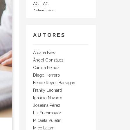
ACI LAC
Actividades
actualidad
acuerdo de colaboración
aerolineas
AUTORES
Aeropuerto Munich
AEVEA
AFIDA
Aldana Páez
Agencia de Viajes
Ángel González
Agencias de Eventos
Camila Pelaez
Agencias de viajes
Diego Herrero
Ágora Bogotá
Felipe Reyes Barragan
Ahorro enegético
Franky Leonard
AHT
Ignacio Navarro
AIPC
Josefina Pérez
airbnb
Liz Fuenmayor
Aldana Paez
Micaela Vuletin
Alianzas
Mice Latam
All inclusive