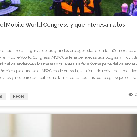
el Mobile World Congress y que interesan a los
a aumentada serán algunas de las grandes protagonistas de la feriaComo cada 
r el Mobile World Congress (MWC), la feria de nuevas tecnologías y movilid
án el calendario en los meses siguientes. La feria forma parte del calendari
año.Y es que aunque el MWC es, de entrada, una feria de móviles, la realida
móviles ya no parecen realmente tan importantes. Las tecnologías que estará
án por dónde irá la agenda en términos de tendencias en los próximos tiemp
 no les queda más remedio que ir preparando ya y adecuándose a ellas.De
remove_red_eye
6
as
Redes
ó sobre lo que se podrá encontrar en la feria, las cinco tendencias que
icial (IA), los asistentes digitales, la realidad virtual y aumentada, la ruptura
mación de la industria. Este último punto se refiere a la cada vez más mencion
como un camino inevitable a seguir por las empresas.Una versión más madur
amente nombres nuevos en lo que a tendencias tecnológicas se refiere per
C no será tanto estas herramientas sino más bien la madurez de las mismas