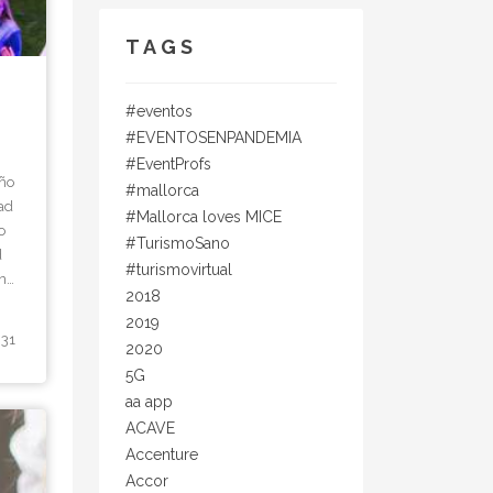
TAGS
#eventos
#EVENTOSENPANDEMIA
#EventProfs
año
#mallorca
ad
#Mallorca loves MICE
o
#TurismoSano
d
#turismovirtual
n
2018
os,
2019
31
2020
5G
 de
ada
aa app
a
ACAVE
o,
Accenture
.
Accor