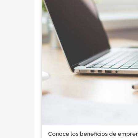
Sus aplicaciones irán además a más campos y más 
tendencias, según las previsiones de Accenture, 
vuelven más inmersivas y más sencillas echand
Conoce los beneficios de empre